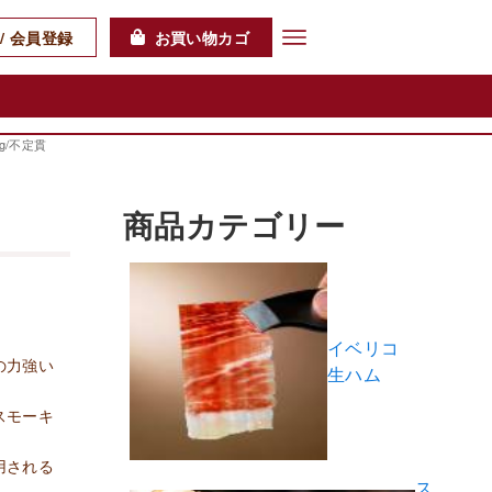
/ 会員登録
お買い物カゴ
g/不定貫
商品カテゴリー
イベリコ
の力強い
生ハム
スモーキ
用される
ス