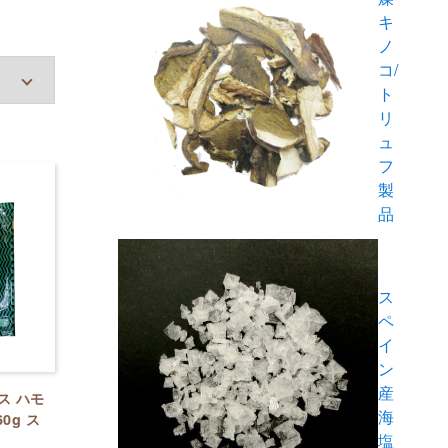
キ
ノ
コ/
ト
リ
ュ
フ
製
品
ス
ペ
イ
ン
産
ス ハモ
海
0g ス
塩