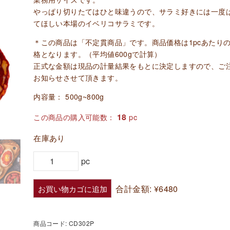
やっぱり切りたてはひと味違うので、サラミ好きには一度
てほしい本場のイベリコサラミです。
＊この商品は「不定貫商品」です。商品価格は1pcあたり
格となります。（平均値600gで計算）
正式な金額は現品の計量結果をもとに決定しますので、ご
お知らせさせて頂きます。
内容量： 500g~800g
18
この商品の購入可能数：
pc
在庫あり
セ
pc
ミ
ド
合計金額:
¥6480
お買い物カゴに追加
ラ
イ
商品コード:
CD302P
ソ