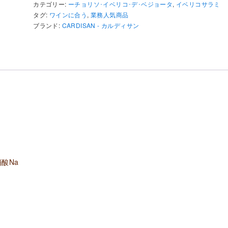
カテゴリー:
ーチョリソ･イベリコ･デ･ベジョータ
,
イベリコサラミ
ー
タグ:
ワインに合う
,
業務人気商品
ブランド:
CARDISAN - カルディサン
セ
ー
ジ
チ
ョ
リ
ソ･
イ
ベ
リ
酸Na
コ･
べ
ジ
ョ
ー