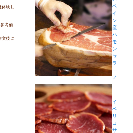
ペ
は体験し
イ
ン
の参考価
産
ハ
注文後に
モ
ン
セ
ラ
ー
ノ
イ
ベ
リ
コ
サ