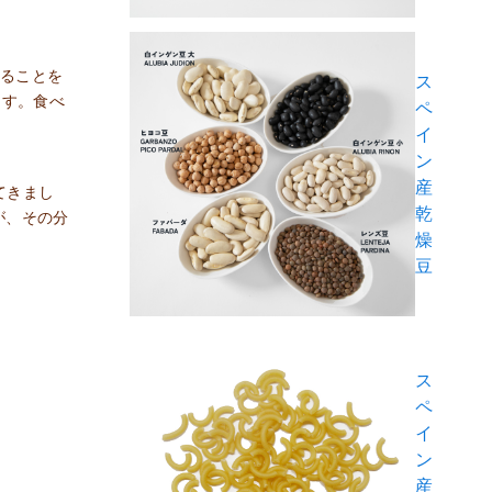
べることを
ス
ます。食べ
ペ
イ
ン
産
てきまし
乾
が、その分
燥
豆
ス
ペ
イ
ン
産