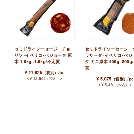
セミドライソーセージ チョ
セミドライソーセージ 
リソ･イベリコ･べジョータ 原
ラサーダ･イベリコ･べジ
木 1.0kg~1.5kg/不定貫
タ ミニ原木 400g~800g
貫
¥
11,625
（税別）
/pc
＜
¥
12,555
＞
¥
5,075
（税込）
（税別）
/pc
＜
¥
5,481
＞
（税込）