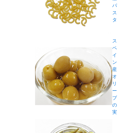
パ
ス
タ
ス
ペ
イ
ン
産
オ
リ
ー
ブ
の
実