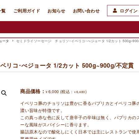
一覧
ご利用ガイド
お知らせ
お問い合わせ
ログイン 
ョータ
セミドライソーセージ チョリソ･イベリコ･べジョータ 1/2カット 500g~900
コ･べジョータ 1/2カット 500g~900g/不定貫
商品価格：
6,000
(税込：
)
¥
6,480
¥
イベリコ豚のチョリソは豊かに香るパプリカとイベリコ豚
濃い旨味が特徴です。
この真っ赤な色に反して唐辛子の辛味は無く、パプリカの
ーな風味がスパイシーに香ります。
腸詰原木なので酸化しにくく日本では主にレストランで使
業務用サイズです。