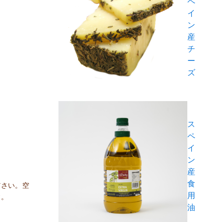
ペ
イ
ン
産
チ
ー
ズ
ス
ペ
イ
ン
産
食
ださい。空
用
す。
油