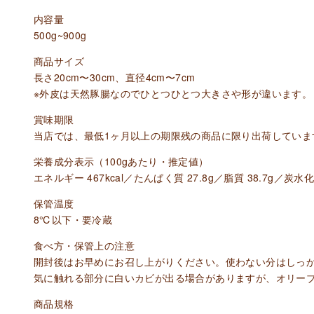
内容量
500g~900g
商品サイズ
長さ20cm〜30cm、直径4cm〜7cm
※外皮は天然豚腸なのでひとつひとつ大きさや形が違います。
賞味期限
当店では、最低1ヶ月以上の期限残の商品に限り出荷していま
栄養成分表示（100gあたり・推定値）
エネルギー 467kcal／たんぱく質 27.8g／脂質 38.7g／炭水化
保管温度
8℃以下・要冷蔵
食べ方・保管上の注意
開封後はお早めにお召し上がりください。使わない分はしっ
気に触れる部分に白いカビが出る場合がありますが、オリー
商品規格