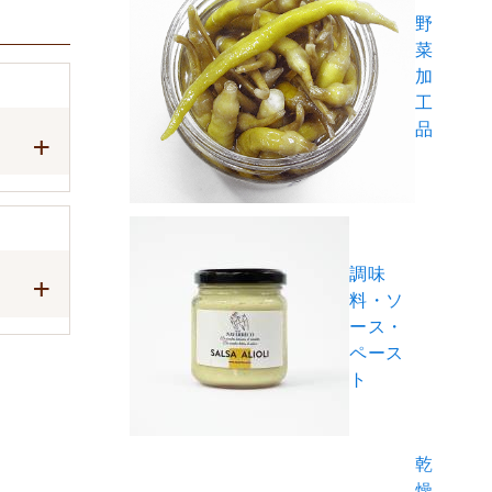
野
菜
加
工
品
調味
料・ソ
ース・
ペース
ト
乾
燥