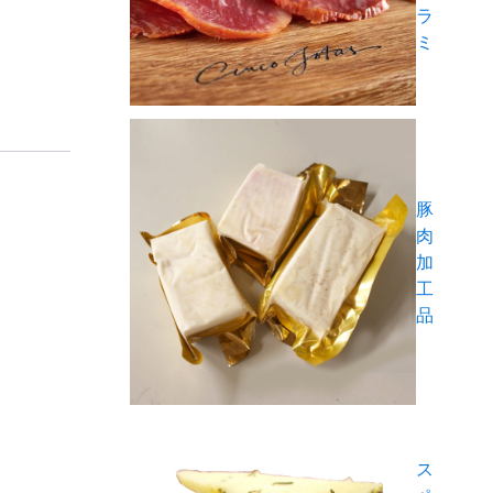
ラ
ミ
豚
肉
加
工
品
ス