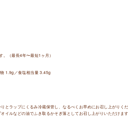
タ
1/2
カ
ッ
ト
500g~900g/
す。（最長4年〜最短1ヶ月）
不
定
貫
物 1.9g／食塩相当量 3.45g
個
かりとラップにくるみ冷蔵保管し、なるべくお早めにお召し上がりく
ブオイルなどの油でふき取るかそぎ落としてお召し上がりいただけま