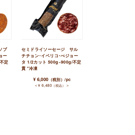
ソブ
セミドライソーセージ サル
ョー
チチョン･イベリコ･べジョー
/不定
タ 1/2カット 500g~900g/不定
貫 *冷凍
¥
6,000
（税別）
/pc
＜
¥
6,480
＞
（税込）