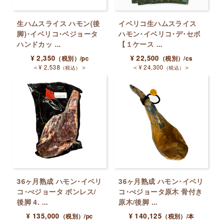
生ハムスライス ハモン(後
イベリコ生ハムスライス
脚)･イベリコ･ベジョータ
ハモン･イベリコ･デ･セボ
ハンドカッ ...
【１ケース ...
¥
2,350
¥
22,500
（税別）
/pc
（税別）
/cs
＜
¥
2,538
＞
＜
¥
24,300
＞
（税込）
（税込）
36ヶ月熟成 ハモン･イベリ
36ヶ月熟成 ハモン･イベリ
コ･べジョータ ボンレス/
コ･べジョータ原木 骨付き
後脚 4. ...
原木/後脚 ...
¥
135,000
¥
140,125
（税別）
/pc
（税別）
/本