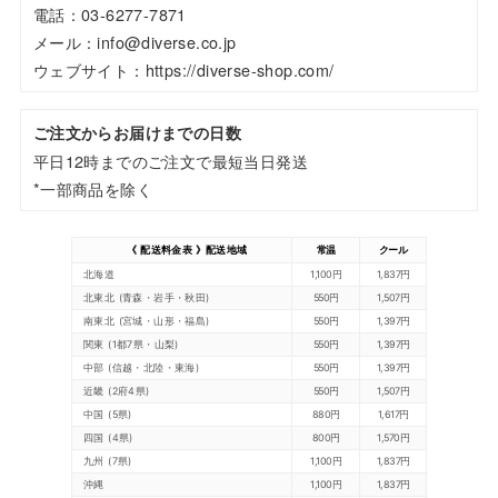
電話：03-6277-7871
メール：info@diverse.co.jp
ウェブサイト：https://diverse-shop.com/
ご注文からお届けまでの日数
平日12時までのご注文で最短当日発送
*一部商品を除く
《 配送料金表 》配送地域
常温
クール
北海道
1,100円
1,837円
北東北 (青森・岩手・秋田)
550円
1,507円
南東北 (宮城・山形・福島)
550円
1,397円
関東 (1都7県・山梨)
550円
1,397円
中部 (信越・北陸・東海)
550円
1,397円
近畿 (2府4県)
550円
1,507円
中国 (5県)
880円
1,617円
四国 (4県)
800円
1,570円
九州 (7県)
1,100円
1,837円
沖縄
1,100円
1,837円