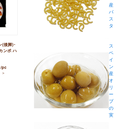
産
パ
ス
タ
(後脚)･
ス
カンポ ハ
ペ
イ
ン
）
/pc
＞
産
）
オ
リ
ー
ブ
の
実