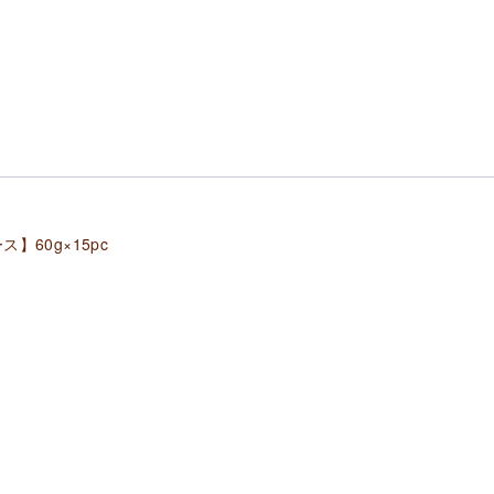
ス
ハ
モ
ン･
イ
ベ
リ
コ･
60g×15pc
デ･
セ
ボ
【１
ケ
ー
ス】
60g×15pc