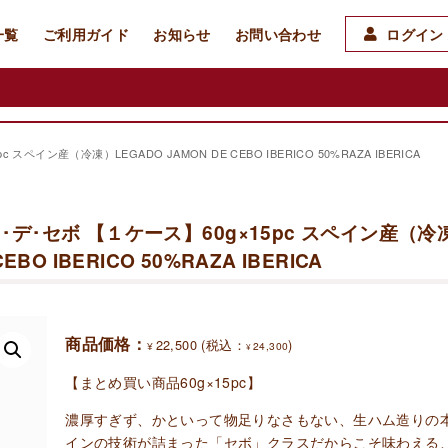
一覧
ご利用ガイド
お知らせ
お問い合わせ
ログイン 
ン産（冷凍）LEGADO JAMON DE CEBO IBERICO 50%RAZA IBERICA
デ･セボ 【１ケース】60g×15pc スペイン産（冷
EBO IBERICO 50%RAZA IBERICA
商品価格：
22,500
(税込：
)
¥
24,300
¥
【まとめ買い商品60g×15pc】
濃厚すぎず、かといって物足りなさもない、生ハム造りの
インの技術が詰まった「セボ」クラスだからこそ味わえる