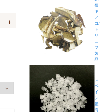
燥
キ
ノ
コ/
ト
リ
ュ
フ
製
品
ス
ペ
イ
ン
産
海