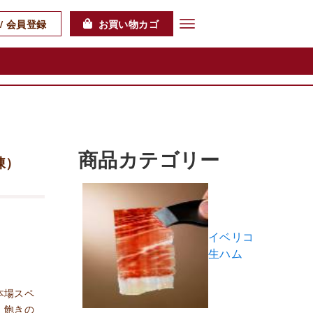
/ 会員登録
お買い物カゴ
商品カテゴリー
凍）
イベリコ
生ハム
本場スペ
、飽きの