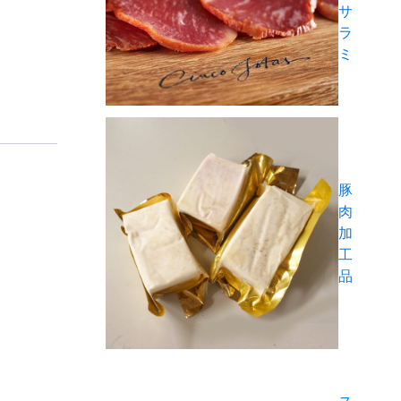
サ
ラ
ミ
豚
肉
加
工
品
ス