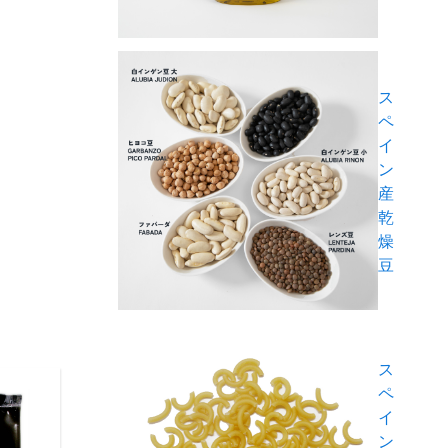
ス
ペ
イ
ン
産
乾
燥
豆
ス
ペ
イ
ン