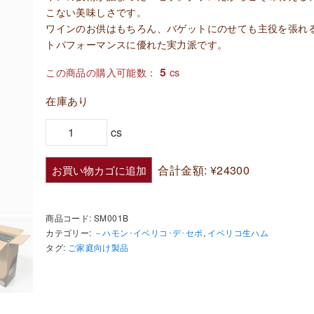
こない美味しさです。
ワインのお供はもちろん、バゲットにのせても主役を張れ
トパフォーマンスに優れた実力派です。
5
この商品の購入可能数：
cs
在庫あり
イ
cs
ベ
リ
合計金額:
¥24300
お買い物カゴに追加
コ
生
商品コード:
SM001B
ハ
カテゴリー:
－ハモン･イベリコ･デ･セボ
,
イベリコ生ハム
ム
タグ:
ご家庭向け製品
ス
ラ
イ