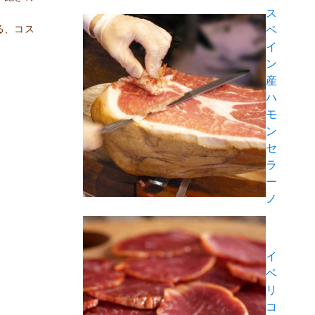
ス
ペ
る、コス
イ
ン
産
ハ
モ
ン
セ
ラ
ー
ノ
イ
ベ
リ
コ