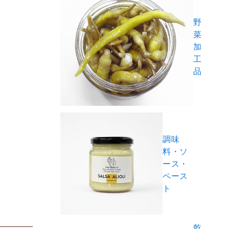
野
菜
加
工
品
調味
料・ソ
ース・
ペース
ト
乾