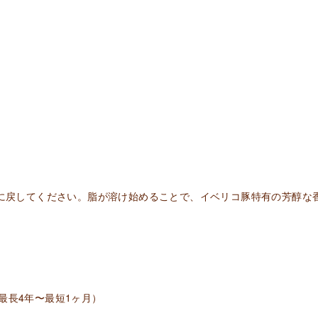
ス
ペ
イ
ン
産
（冷
凍）
LEGADO
JAMON
DE
温に戻してください。脂が溶け始めることで、イベリコ豚特有の芳醇な
CEBO
IBERICO
50%RAZA
IBERICA
個
最長4年〜最短1ヶ月）