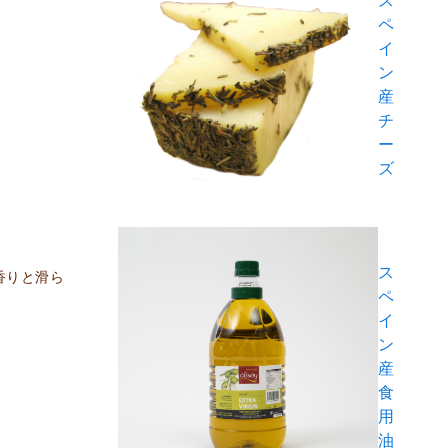
ペ
イ
ン
産
チ
ー
ズ
ス
香りと滑ら
ペ
イ
ン
産
食
用
油