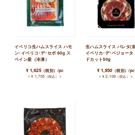
イベリコ生ハムスライス ハモ
生ハムスライス パレタ(前
ン･イベリコ･デ･セボ 60g ス
イベリカ･デ･ベジョータ
ペイン産（冷凍）
ドカット50g
¥
1,625
¥
1,950
（税別）
/pc
（税別）
/pc
＜
¥
1,755
＞
＜
¥
2,106
＞
（税込）
（税込）