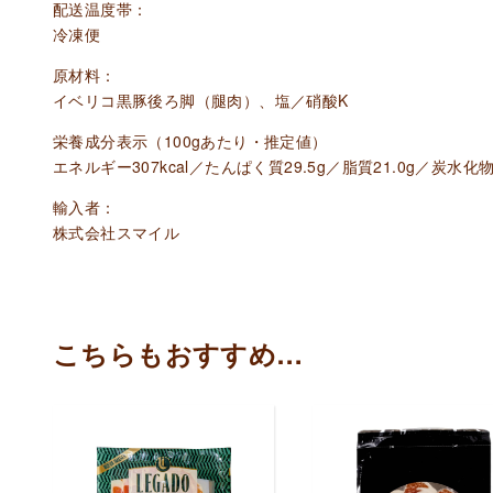
配送温度帯：
冷凍便
原材料：
イベリコ黒豚後ろ脚（腿肉）、塩／硝酸K
栄養成分表示（100gあたり・推定値）
エネルギー307kcal／たんぱく質29.5g／脂質21.0g／炭水化物
輸入者：
株式会社スマイル
こちらもおすすめ…