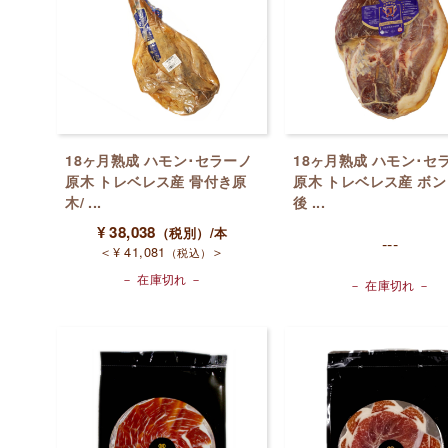
18ヶ月熟成 ハモン･セラーノ
18ヶ月熟成 ハモン･セ
原木 トレベレス産 骨付き原
原木 トレベレス産 ボン
木/ ...
後 ...
¥
38,038
（税別）
/本
---
＜
¥
41,081
＞
（税込）
－ 在庫切れ －
－ 在庫切れ －