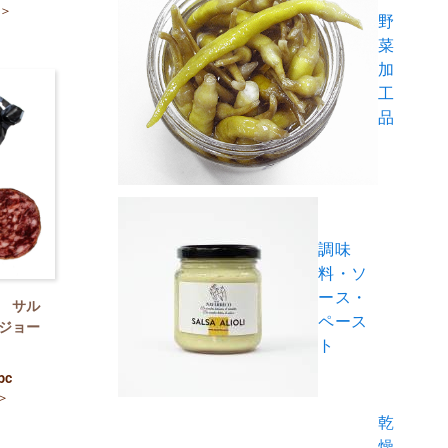
＞
野
菜
加
工
品
調味
料・ソ
ース・
 サル
ペース
べジョー
ト
pc
＞
乾
燥