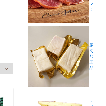
ラ
ミ
豚
肉
加
工
品
ス