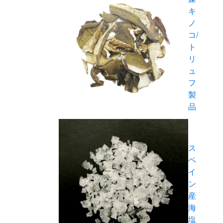
キ
ノ
コ/
ト
リ
ュ
フ
製
品
ス
ペ
イ
ン
産
海
塩