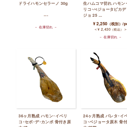
ドライハモンセラーノ 30g
生ハムコマ切れ ハモン
リコ･べジョータピカデ
---
ジョ 25 ...
¥
2,250
（税別）
/p
－ 在庫切れ －
＜
¥
2,430
（税込）
－ 在庫切れ －
36ヶ月熟成 ハモン･イベリ
24ヶ月熟成 パレタ･イ
コ･セボ･デ･カンポ 骨付き原
コ･ベジョータ原木 骨