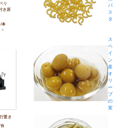
イベリ
パ
付き原
ス
タ
）
/本
＞
）
ス
ペ
イ
ン
産
オ
リ
ー
ブ
の
実
平行置き
/台