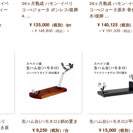
･イベ
36ヶ月熟成 ハモン･イベリ
36ヶ月熟成 ハモン･
ィー
コ･べジョータ ボンレス/後脚
コ･べジョータ原木 骨
4. ...
木/後脚 ...
¥
135,000
¥
140,125
c
（税別）
/pc
（税別
＞
＜
¥
145,800
＞
＜
¥
151,335
（税込）
（税込
ベリ
生ハム台(ハモネロ)/斜め置き
生ハム台(ハモネロ)/
付き原
¥
9,250
¥
15,000
（税別）
/台
（税別）