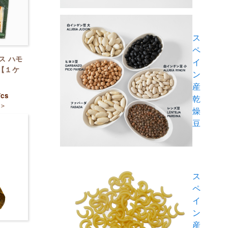
ス
ペ
ス ハモ
イ
 【１ケ
ン
産
/cs
乾
＞
燥
豆
ス
ペ
イ
ン
産