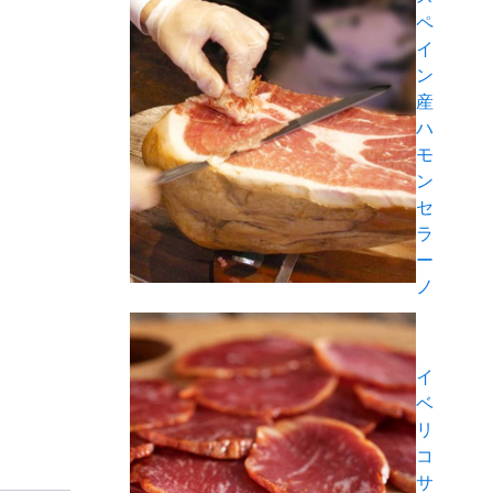
ペ
イ
ン
産
ハ
モ
ン
セ
ラ
ー
ノ
イ
ベ
リ
コ
サ