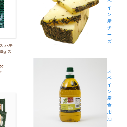
ペ
イ
ン
産
チ
ー
ズ
ス ハモ
0g ス
pc
ス
＞
ペ
イ
ン
産
食
用
油