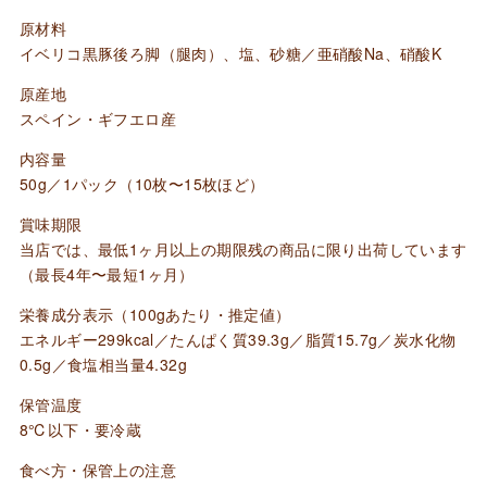
デ・
原材料
カ
イベリコ黒豚後ろ脚（腿肉）、塩、砂糖／亜硝酸Na、硝酸K
ン
原産地
ポ
スペイン・ギフエロ産
ハ
内容量
ン
50g／1パック（10枚〜15枚ほど）
ド
カ
賞味期限
当店では、最低1ヶ月以上の期限残の商品に限り出荷しています
ッ
（最長4年〜最短1ヶ月）
ト
栄養成分表示（100gあたり・推定値）
50g
エネルギー299kcal／たんぱく質39.3g／脂質15.7g／炭水化物
個
0.5g／食塩相当量4.32g
保管温度
8℃以下・要冷蔵
食べ方・保管上の注意