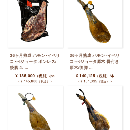
36ヶ月熟成 ハモン･イベリ
36ヶ月熟成 ハモン･イベリ
コ･べジョータ ボンレス/
コ･べジョータ原木 骨付き
後脚 4. ...
原木/後脚 ...
¥
135,000
¥
140,125
（税別）
/pc
（税別）
/本
＜
¥
145,800
＞
＜
¥
151,335
＞
（税込）
（税込）