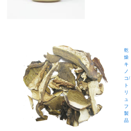
乾
燥
キ
ノ
コ/
ト
リ
ュ
フ
製
品