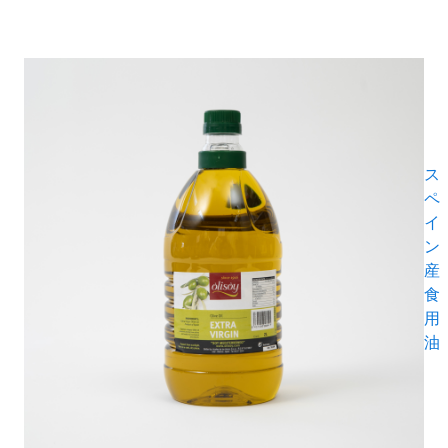
ス
ペ
イ
ン
産
食
用
油