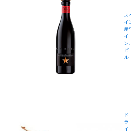
ス
イ
産
イ
ン
ビ
ル
ド
ラ
イ