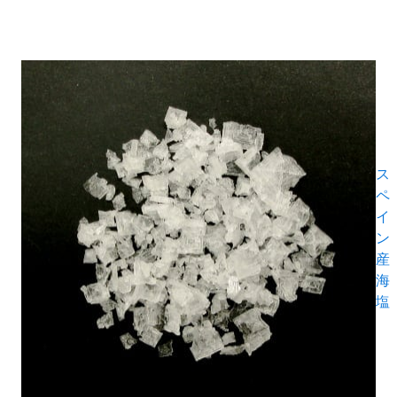
ス
ペ
イ
ン
産
海
塩