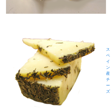
ス
ペ
イ
ン
産
チ
ー
ズ