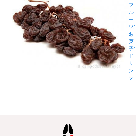
フ
ル
ー
ツ/
お
菓
子/
ド
リ
ン
ク