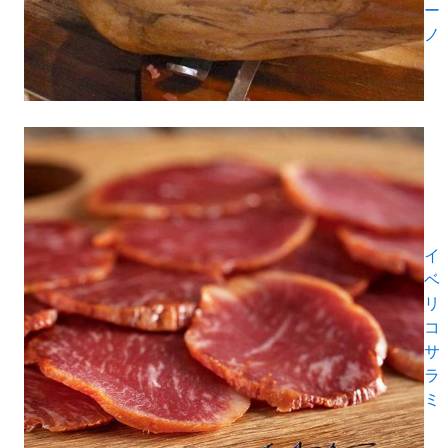
ー
ノ
イ
ベ
リ
コ
サ
ラ
ミ