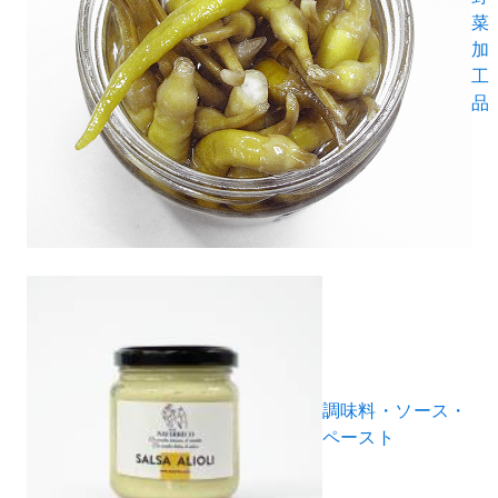
菜
加
工
品
調味料・ソース・
ペースト