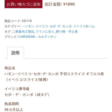
ム
合計金額:
¥1890
お買い物カゴに追加
ス
ラ
商品コード:
CD110
イ
カテゴリー:
－ハモン･イベリコ･セボ･デ･カンポ
,
イベリコ生ハム
ス
タグ:
ご家庭向け製品
,
ワインに合う
,
贈り物・手土産
ブランド:
CARDISAN - カルディサン
ハ
モ
ン
説明
(後
脚)･
商品名
イ
ハモン･イベリコ･セボ･デ･カンポ 手切りスライス ギフエロ産
《イベリコ/スライス/後脚》
ベ
リ
イベリコ豚等級
コ･
セボ・デ・カンポ（緑タグ）
セ
熟成期間
ボ・
36カ月以上