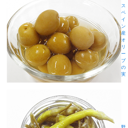
ス
ペ
イ
ン
産
オ
リ
ー
ブ
の
実
野