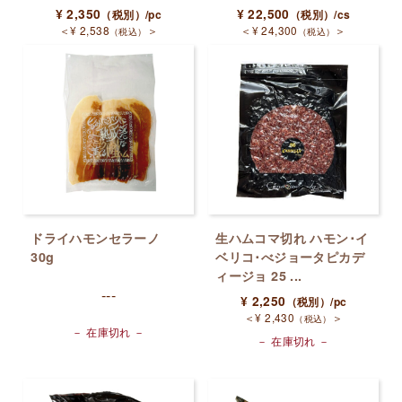
¥
2,350
¥
22,500
（税別）
/pc
（税別）
/cs
＜
¥
2,538
＞
＜
¥
24,300
＞
（税込）
（税込）
ドライハモンセラーノ
生ハムコマ切れ ハモン･イ
30g
ベリコ･べジョータピカデ
ィージョ 25 ...
---
¥
2,250
（税別）
/pc
＜
¥
2,430
＞
（税込）
－ 在庫切れ －
－ 在庫切れ －