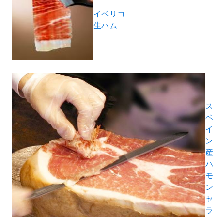
イベリコ
生ハム
ス
ペ
イ
ン
産
ハ
モ
ン
セ
ラ