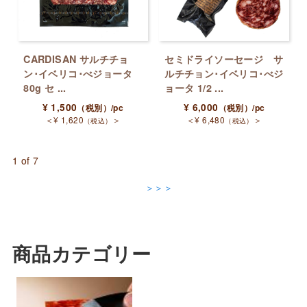
CARDISAN サルチチョ
セミドライソーセージ サ
ン･イベリコ･べジョータ
ルチチョン･イベリコ･べジ
80g セ ...
ョータ 1/2 ...
¥
1,500
¥
6,000
（税別）
/pc
（税別）
/pc
＜
¥
1,620
＞
＜
¥
6,480
＞
（税込）
（税込）
1 of 7
＞＞＞
商品カテゴリー