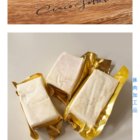
豚
肉
加
工
品