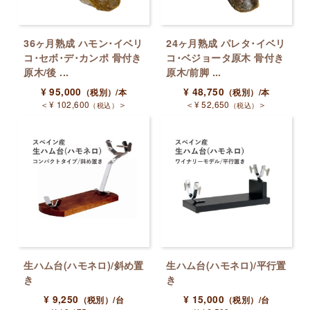
36ヶ月熟成 ハモン･イベリ
24ヶ月熟成 パレタ･イベリ
コ･セボ･デ･カンポ 骨付き
コ･ベジョータ原木 骨付き
原木/後 ...
原木/前脚 ...
¥
95,000
¥
48,750
（税別）
/本
（税別）
/本
＜
¥
102,600
＞
＜
¥
52,650
＞
（税込）
（税込）
生ハム台(ハモネロ)/斜め置
生ハム台(ハモネロ)/平行置
き
き
¥
9,250
¥
15,000
（税別）
/台
（税別）
/台