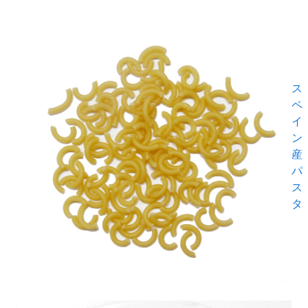
ス
ペ
イ
ン
産
パ
ス
タ