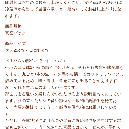
開封後はお早めにお召し上がりください。食べる20〜30分前に
冷蔵庫から出して温度を戻すと一層おいしくお召し上がりにな
れます。
商品規格
真空パック
商品サイズ
タテ25cm × ヨコ14cm
《生ハムの部位の違いについて》
生ハムは大体5か所の部位に分けられ、それぞれ肉質や味が異な
ります。丸ごと1本の生ハムを隅から隅までカットしてパックに
詰めているため、味・香り・食感に差が出ることがあります
が、それも生ハムの楽しみの一つです。
部位による違いを楽しんでいただけるよう説明書も同封してい
ます。脂の乗ったサシの多い部位が一般的に高評価を得てお
り、当店の通販ではそうした部位を優先的にお届けしていま
す。
ただし、在庫状況により赤身や足首に近い部位をお届けする場
合もございます。均一化された商品ではありませんが、手作り