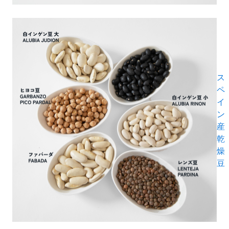
ス
ペ
イ
ン
産
乾
燥
豆