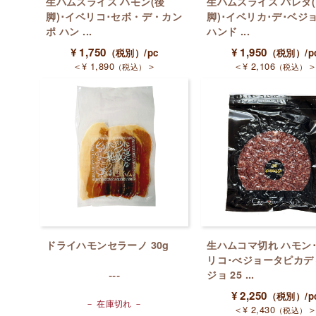
生ハムスライス ハモン(後
生ハムスライス パレタ
脚)･イベリコ･セボ・デ・カン
脚)･イベリカ･デ･ベジ
ポ ハン ...
ハンド ...
¥
1,750
¥
1,950
（税別）
/pc
（税別）
/p
＜
¥
1,890
＞
＜
¥
2,106
（税込）
（税込）
ドライハモンセラーノ 30g
生ハムコマ切れ ハモン
リコ･べジョータピカデ
---
ジョ 25 ...
¥
2,250
（税別）
/p
－ 在庫切れ －
＜
¥
2,430
（税込）