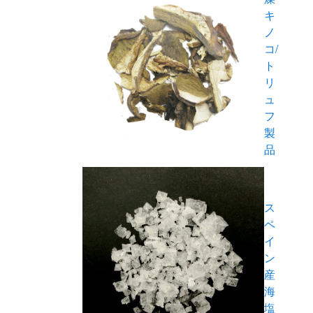
キ
ノ
コ/
ト
リ
ュ
フ
製
品
ス
ペ
イ
ン
産
海
塩