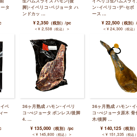
(前
生ハムスライス ハモン(後
イベリコ生ハムスライ
ョータ
脚)･イベリコ･ベジョータ ハ
ン･イベリコ･デ･セボ
ンドカッ ...
ース ...
¥
2,350
¥
22,500
c
（税別）
/pc
（税別）
＞
＜
¥
2,538
＞
＜
¥
24,300
（税込）
（税込）
･イベ
36ヶ月熟成 ハモン･イベリ
36ヶ月熟成 ハモン･
ィー
コ･べジョータ ボンレス/後脚
コ･べジョータ原木 骨
4. ...
木/後脚 ...
¥
135,000
¥
140,125
c
（税別）
/pc
（税別
＞
＜
¥
145,800
＞
＜
¥
151,335
（税込）
（税込