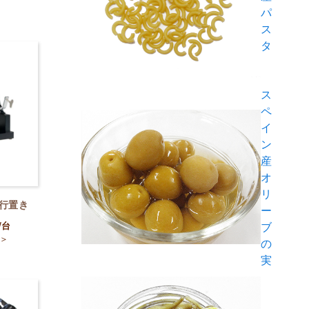
パ
ス
タ
ス
ペ
イ
ン
産
オ
リ
平行置き
ー
ブ
/台
＞
の
実