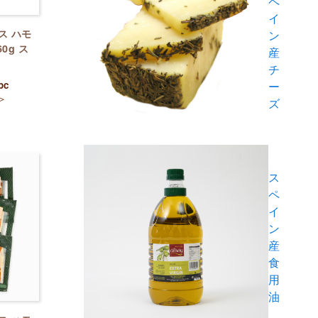
ペ
イ
ス ハモ
ン
0g ス
産
チ
ー
pc
＞
ズ
ス
ペ
イ
ン
産
食
用
油