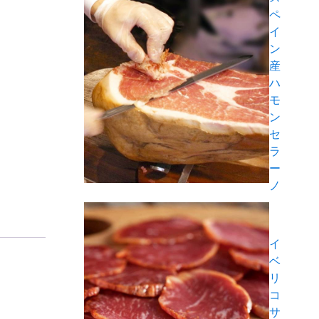
ペ
イ
ン
産
ハ
モ
ン
セ
ラ
ー
ノ
イ
ベ
リ
コ
サ