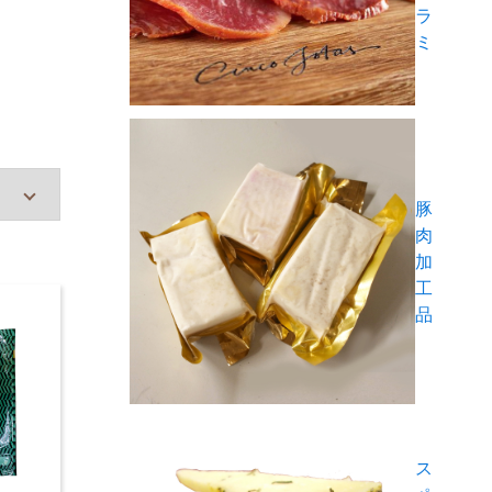
ラ
ミ
豚
肉
加
工
品
ス