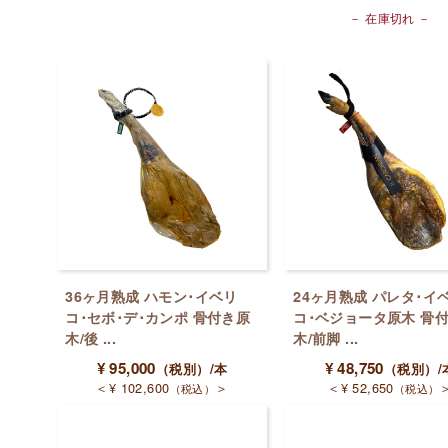
－ 在庫切れ －
36ヶ月熟成 ハモン･イベリ
24ヶ月熟成 パレタ･イ
コ･セボ･デ･カンポ 骨付き原
コ･ベジョータ原木 骨
木/後 ...
木/前脚 ...
¥
95,000
¥
48,750
（税別）
/本
（税別）
/
＜
¥
102,600
＞
＜
¥
52,650
（税込）
（税込）