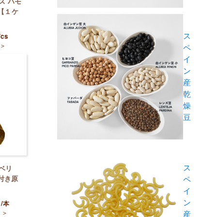
ス ハモ
 【１ケ
ス
/cs
＞
ペ
イ
ン
産
乾
燥
豆
ス
イベリ
付き原
ペ
イ
ン
）
/本
＞
産
）