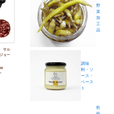
野
菜
加
工
品
 サル
べジョー
調味
pc
料・ソ
＞
ース・
ペース
ト
乾
燥