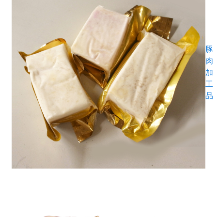
豚
肉
加
工
品