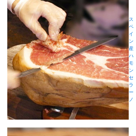
ス
ペ
イ
ン
産
ハ
モ
ン
セ
ラ
ー
ノ