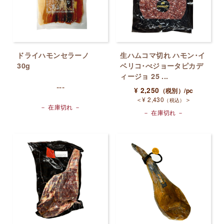
ドライハモンセラーノ
生ハムコマ切れ ハモン･イ
30g
ベリコ･べジョータピカデ
ィージョ 25 ...
---
¥
2,250
（税別）
/pc
＜
¥
2,430
＞
（税込）
－ 在庫切れ －
－ 在庫切れ －