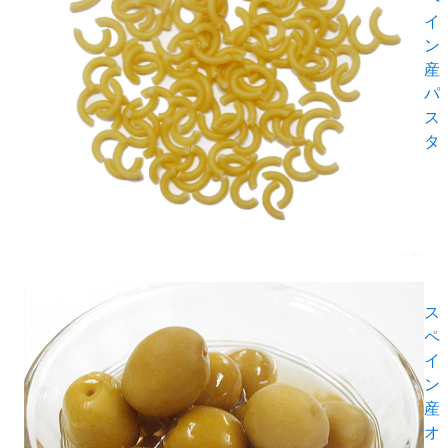
イ
ン
産
パ
ス
タ
ス
ペ
イ
ン
産
オ