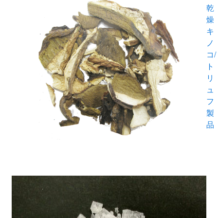
乾
燥
キ
ノ
コ/
ト
リ
ュ
フ
製
品