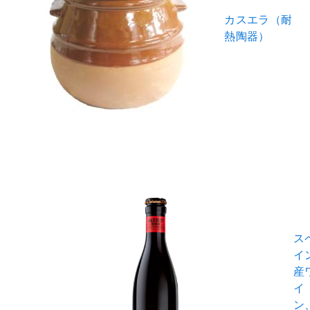
カスエラ（耐
熱陶器）
ス
イ
産
イ
ン