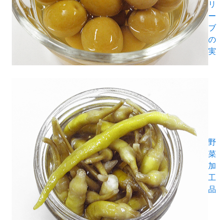
リ
ー
ブ
の
実
野
菜
加
工
品