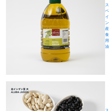
ス
ペ
イ
ン
産
食
用
油
ス