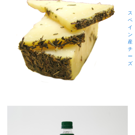
ス
ペ
イ
ン
産
チ
ー
ズ