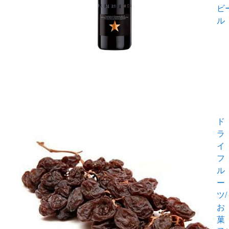
ビ
ル
ド
ラ
イ
フ
ル
ー
ツ/
お
菓