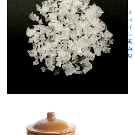
ス
ペ
イ
ン
産
海
塩