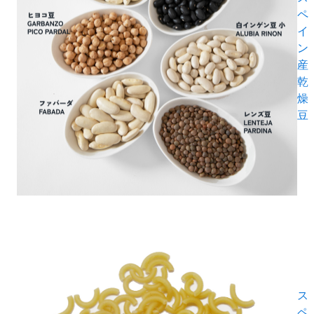
ペ
イ
ン
産
乾
燥
豆
ス
ペ