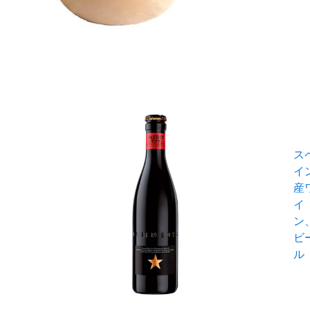
ス
イ
産
イ
ン
ビ
ル