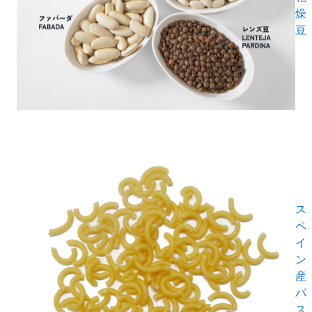
燥
豆
ス
ペ
イ
ン
産
パ
ス