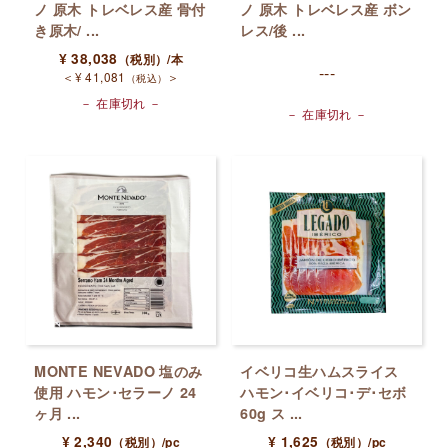
ノ 原木 トレベレス産 骨付
ノ 原木 トレベレス産 ボン
き原木/ ...
レス/後 ...
¥
38,038
（税別）
/本
---
＜
¥
41,081
＞
（税込）
－ 在庫切れ －
－ 在庫切れ －
MONTE NEVADO 塩のみ
イベリコ生ハムスライス
使用 ハモン･セラーノ 24
ハモン･イベリコ･デ･セボ
ヶ月 ...
60g ス ...
¥
2,340
¥
1,625
（税別）
/pc
（税別）
/pc