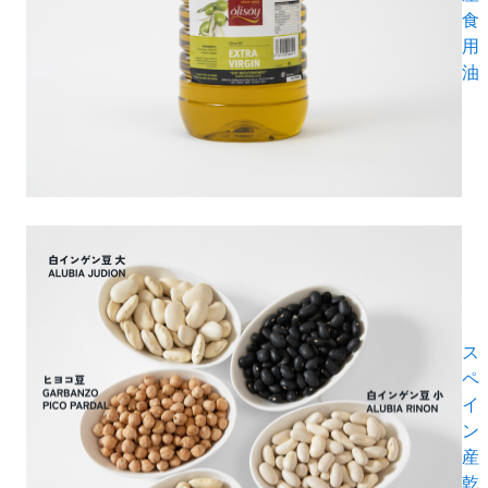
食
用
油
ス
ペ
イ
ン
産
乾