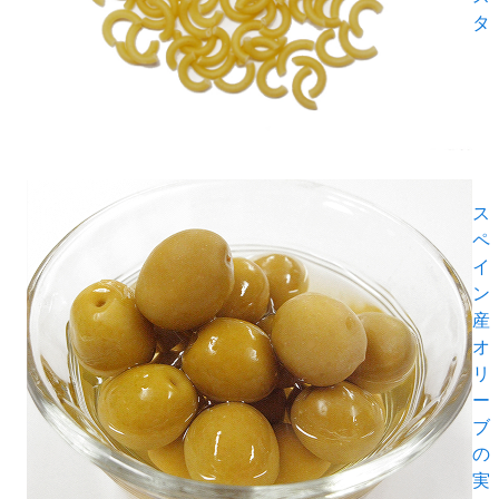
タ
ス
ペ
イ
ン
産
オ
リ
ー
ブ
の
実