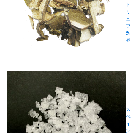
ト
リ
ュ
フ
製
品
ス
ペ
イ
ン