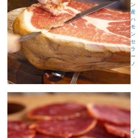
ン
産
ハ
モ
ン
セ
ラ
ー
ノ
イ