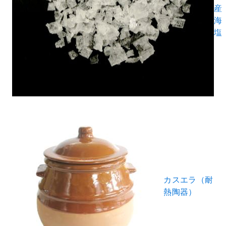
産
海
塩
カスエラ（耐
熱陶器）