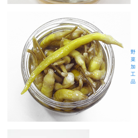
野
菜
加
工
品