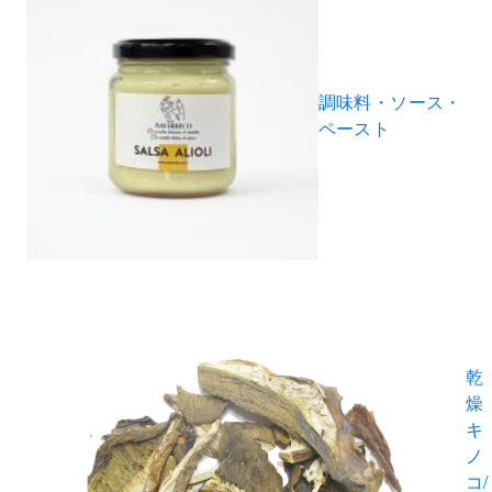
調味料・ソース・
ペースト
乾
燥
キ
ノ
コ/