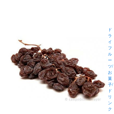
ド
ラ
イ
フ
ル
ー
ツ/
お
菓
子/
ド
リ
ン
ク