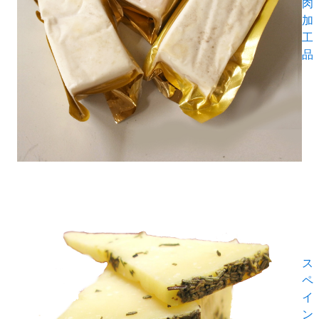
肉
加
工
品
ス
ペ
イ
ン