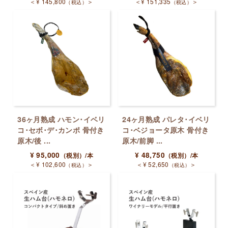
＜
¥
145,800
＞
＜
¥
151,335
＞
（税込）
（税込）
36ヶ月熟成 ハモン･イベリ
24ヶ月熟成 パレタ･イベリ
コ･セボ･デ･カンポ 骨付き
コ･ベジョータ原木 骨付き
原木/後 ...
原木/前脚 ...
¥
95,000
¥
48,750
（税別）
/本
（税別）
/本
＜
¥
102,600
＞
＜
¥
52,650
＞
（税込）
（税込）