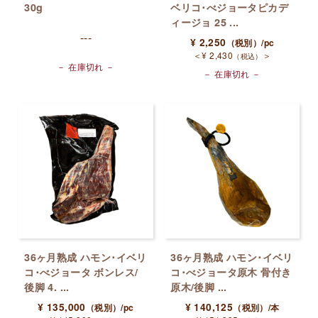
30g
ベリコ･べジョータピカデ
ィージョ 25 ...
---
¥
2,250
（税別）
/pc
＜
¥
2,430
＞
（税込）
－ 在庫切れ －
－ 在庫切れ －
36ヶ月熟成 ハモン･イベリ
36ヶ月熟成 ハモン･イベリ
コ･べジョータ ボンレス/
コ･べジョータ原木 骨付き
後脚 4. ...
原木/後脚 ...
¥
135,000
¥
140,125
（税別）
/pc
（税別）
/本