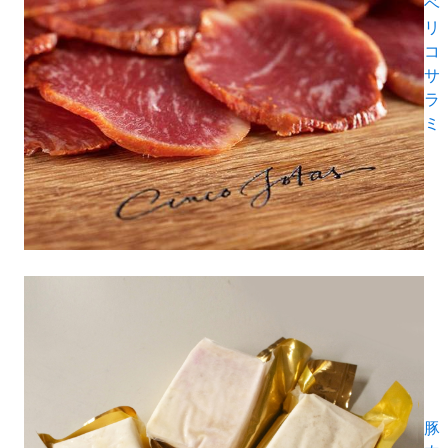
ベ
リ
コ
サ
ラ
ミ
豚