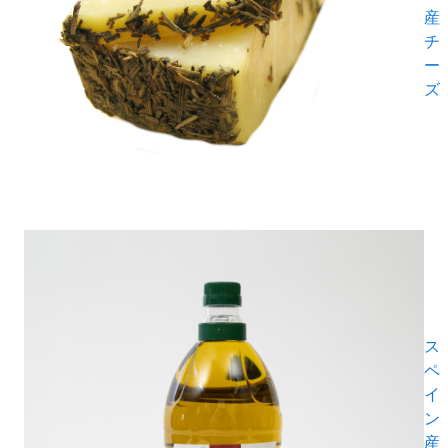
産
チ
ー
ズ
ス
ペ
イ
ン
産