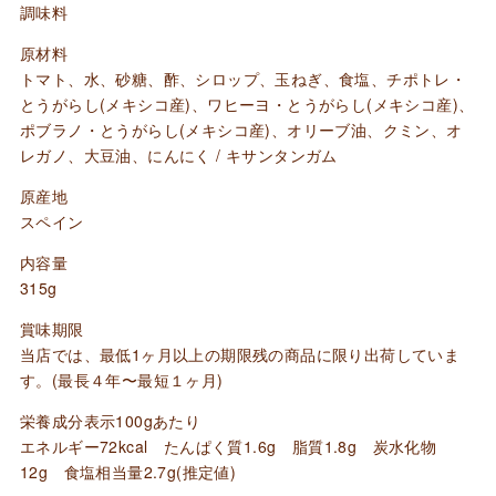
調味料
原材料
トマト、水、砂糖、酢、シロップ、玉ねぎ、食塩、チポトレ・
とうがらし(メキシコ産)、ワヒーヨ・とうがらし(メキシコ産)、
ポブラノ・とうがらし(メキシコ産)、オリーブ油、クミン、オ
レガノ、大豆油、にんにく / キサンタンガム
原産地
スペイン
内容量
315g
賞味期限
当店では、最低1ヶ月以上の期限残の商品に限り出荷していま
す。(最長４年〜最短１ヶ月)
栄養成分表示100gあたり
エネルギー72kcal たんぱく質1.6g 脂質1.8g 炭水化物
12g 食塩相当量2.7g(推定値)