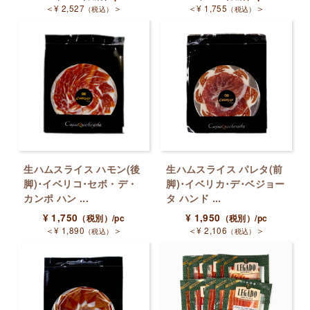
＜
¥
2,527
＞
＜
¥
1,755
＞
（税込）
（税込）
生ハムスライス ハモン(後
生ハムスライス パレタ(前
脚)･イベリコ･セボ・デ・
脚)･イベリカ･デ･ベジョー
カンポ ハン ...
タ ハンド ...
¥
1,750
¥
1,950
（税別）
/pc
（税別）
/pc
＜
¥
1,890
＞
＜
¥
2,106
＞
（税込）
（税込）