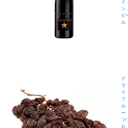
イ
ン
ビ
ル
ド
ラ
イ
フ
ル
ー
ツ/
お