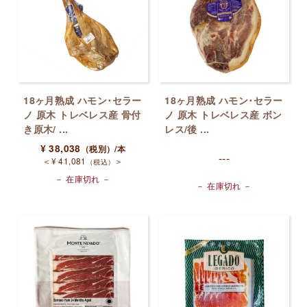
18ヶ月熟成 ハモン･セラー
18ヶ月熟成 ハモン･セラー
ノ 原木 トレベレス産 骨付
ノ 原木 トレベレス産 ボン
き原木/ ...
レス/後 ...
¥
38,038
（税別）
/本
---
＜
¥
41,081
＞
（税込）
－ 在庫切れ －
－ 在庫切れ －