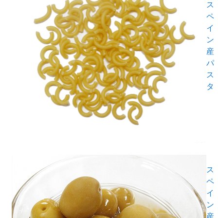
ス
ペ
イ
ン
産
パ
ス
タ
ス
ペ
イ
ン
産