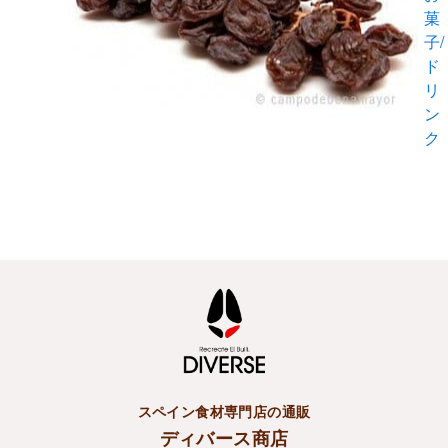
菓
子/
ド
リ
ン
ク
スペイン食材専門店の通販
ディバース商店