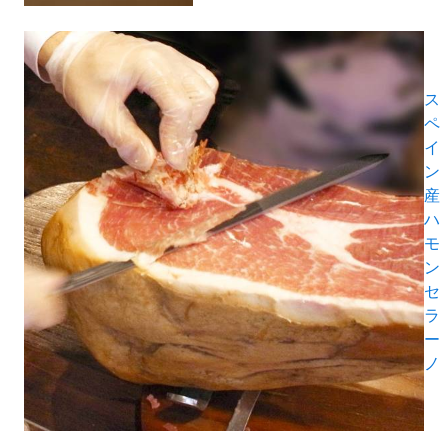
ス
ペ
イ
ン
産
ハ
モ
ン
セ
ラ
ー
ノ