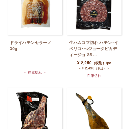
ドライハモンセラーノ
生ハムコマ切れ ハモン･イ
30g
ベリコ･べジョータピカデ
ィージョ 25 ...
---
¥
2,250
（税別）
/pc
＜
¥
2,430
＞
（税込）
－ 在庫切れ －
－ 在庫切れ －