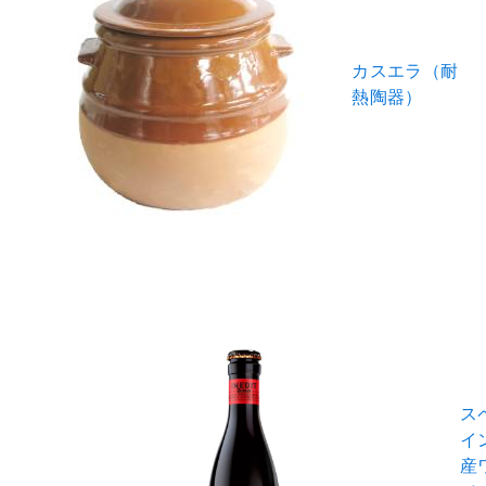
カスエラ（耐
熱陶器）
ス
イ
産