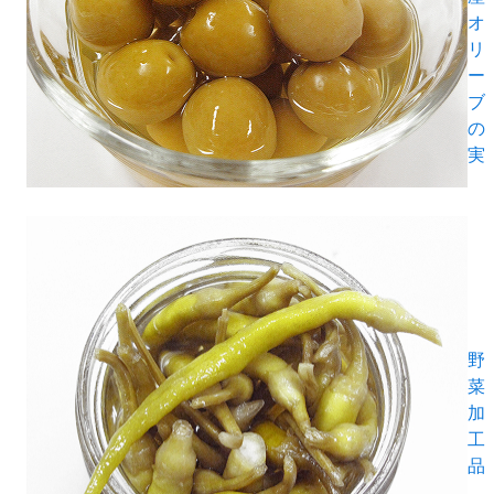
オ
リ
ー
ブ
の
実
野
菜
加
工
品