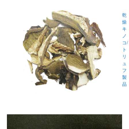
乾
燥
キ
ノ
コ/
ト
リ
ュ
フ
製
品