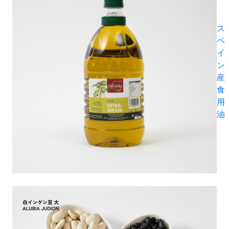
ス
ペ
イ
ン
産
食
用
油