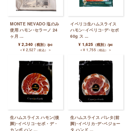
MONTE NEVADO 塩のみ
イベリコ生ハムスライス
使用 ハモン･セラーノ 24
ハモン･イベリコ･デ･セボ
ヶ月 ...
60g ス ...
¥
2,340
¥
1,625
（税別）
/pc
（税別）
/pc
＜
¥
2,527
＞
＜
¥
1,755
＞
（税込）
（税込）
生ハムスライス ハモン(後
生ハムスライス パレタ(前
脚)･イベリコ･セボ・デ・
脚)･イベリカ･デ･ベジョー
カンポ ハン ...
タ ハンド ...