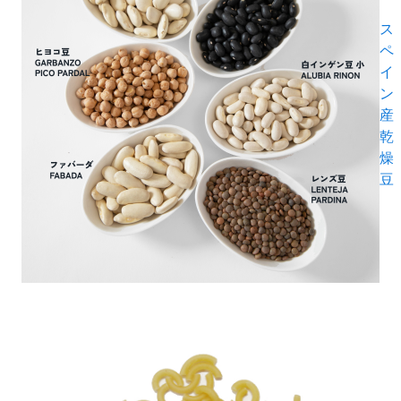
ス
ペ
イ
ン
産
乾
燥
豆