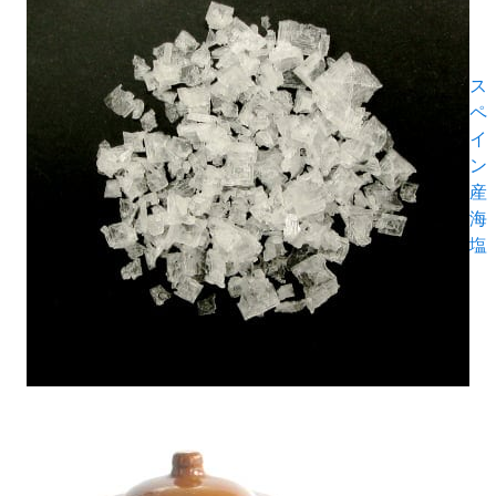
ス
ペ
イ
ン
産
海
塩