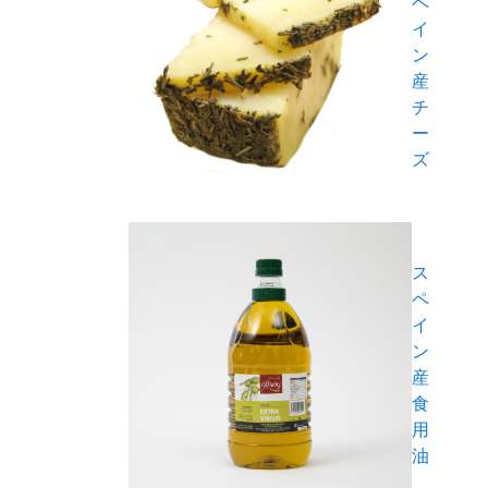
ペ
イ
ン
産
チ
ー
ズ
ス
ペ
イ
ン
産
食
用
油