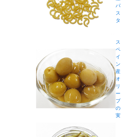
パ
ス
タ
ス
ペ
イ
ン
産
オ
リ
ー
ブ
の
実