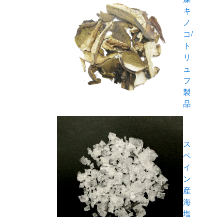
キ
ノ
コ/
ト
リ
ュ
フ
製
品
ス
ペ
イ
ン
産
海
塩