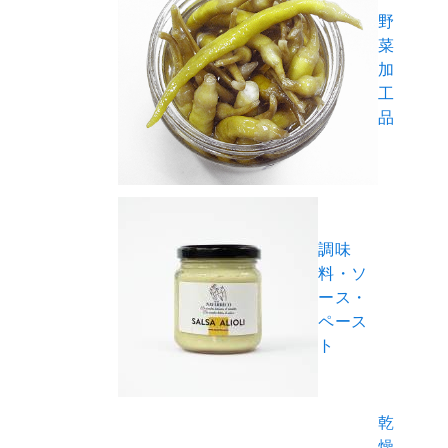
野
菜
加
工
品
調味
料・ソ
ース・
ペース
ト
乾
燥