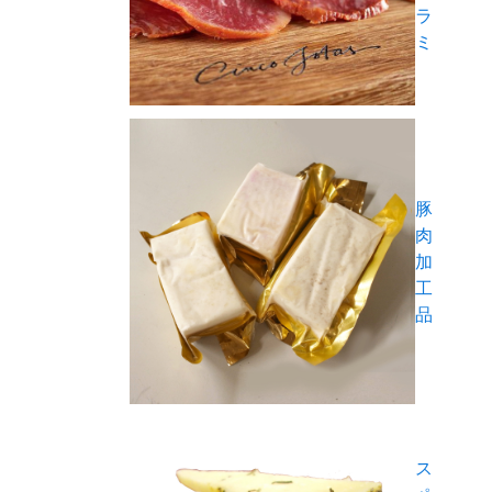
ラ
ミ
豚
肉
加
工
品
ス