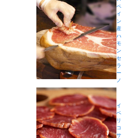
ペ
イ
ン
産
ハ
モ
ン
セ
ラ
ー
ノ
イ
ベ
リ
コ
サ