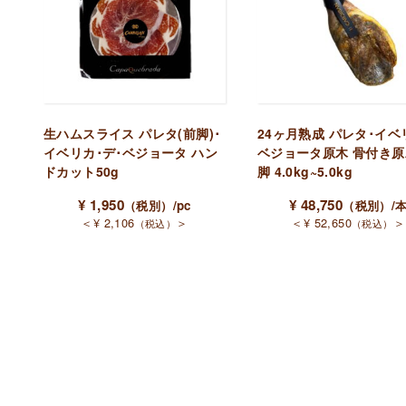
生ハムスライス パレタ(前脚)･
24ヶ月熟成 パレタ･イベ
イベリカ･デ･ベジョータ ハン
ベジョータ原木 骨付き原
ドカット50g
脚 4.0kg~5.0kg
¥
1,950
¥
48,750
（税別）
/pc
（税別）
/
＜
¥
2,106
＞
＜
¥
52,650
＞
（税込）
（税込）