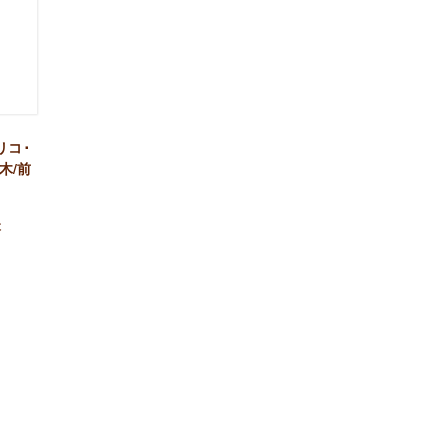
リコ･
木/前
本