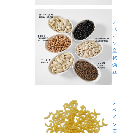
ス
ペ
イ
ン
産
乾
燥
豆
ス
ペ
イ
ン
産